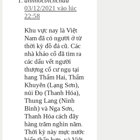
annhocbichchau
03/12/2021 vào lúc
22:58
Khu vực nay là Việt
Nam đã có người ở từ
thời kỳ đồ đá cũ. Các
nhà khảo cổ đã tìm ra
các dấu vết người
thượng cổ cư ngụ tại
hang Thẩm Hai, Thẩm
Khuyên (Lạng Sơn),
núi Đọ (Thanh Hóa),
Thung Lang (Ninh
Bình) và Nga Sơn,
Thanh Hóa cách đây
hàng trăm nghìn năm.
Thời kỳ này mực nước
biển thấp hơn, và Việt