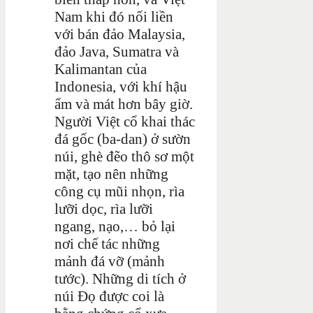
Nam khi đó nối liền
với bán đảo Malaysia,
đảo Java, Sumatra và
Kalimantan của
Indonesia, với khí hậu
ẩm và mát hơn bây giờ.
Người Việt cổ khai thác
đá gốc (ba-dan) ở sườn
núi, ghè đẽo thô sơ một
mặt, tạo nên những
công cụ mũi nhọn, rìa
lưỡi dọc, rìa lưỡi
ngang, nạo,… bỏ lại
nơi chế tác những
mảnh đá vỡ (mảnh
tước). Những di tích ở
núi Đọ được coi là