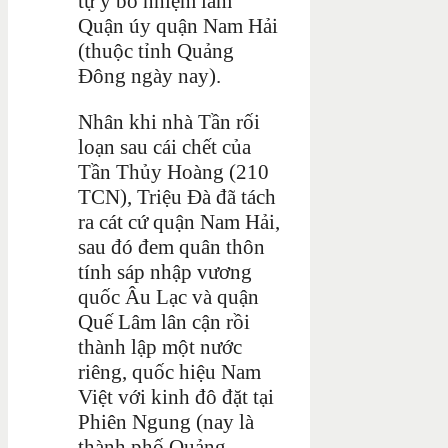
tự ý bổ nhiệm làm
Quận úy quận Nam Hải
(thuộc tỉnh Quảng
Đông ngày nay).
Nhân khi nhà Tần rối
loạn sau cái chết của
Tần Thủy Hoàng (210
TCN), Triệu Đà đã tách
ra cát cứ quận Nam Hải,
sau đó đem quân thôn
tính sáp nhập vương
quốc Âu Lạc và quận
Quế Lâm lân cận rồi
thành lập một nước
riêng, quốc hiệu Nam
Việt với kinh đô đặt tại
Phiên Ngung (nay là
thành phố Quảng