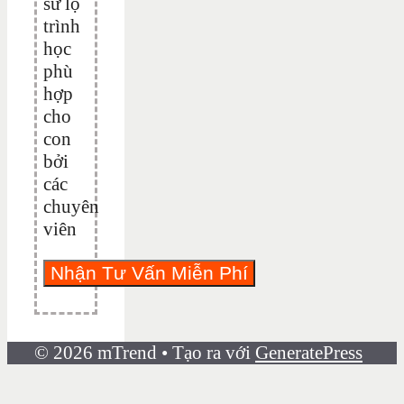
sư lộ
trình
học
phù
hợp
cho
con
bởi
các
chuyên
viên
© 2026 mTrend
• Tạo ra với
GeneratePress