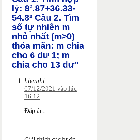
lý: 8².87+36.33-
54.8² Câu 2. Tìm
số tự nhiên m
nhỏ nhất (m>0)
thỏa mãn: m chia
cho 6 dư 1; m
chia cho 13 dư”
hiennhi
07/12/2021 vào lúc
16:12
Đáp án:
Giải thích các bước