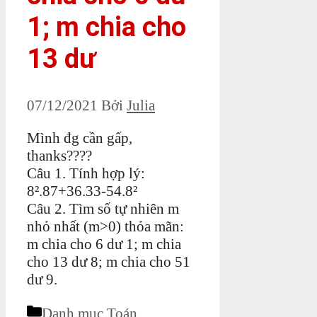
1; m chia cho
13 dư
07/12/2021
Bởi
Julia
Mình đg cần gấp,
thanks????
Câu 1. Tính hợp lý:
8².87+36.33-54.8²
Câu 2. Tìm số tự nhiên m
nhỏ nhất (m>0) thỏa mãn:
m chia cho 6 dư 1; m chia
cho 13 dư 8; m chia cho 51
dư 9.
Danh mục
Toán