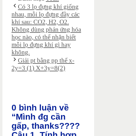
Có 3 lọ đựng khí giống
nhau, mỗi lọ đựng đầy các
khí sau: CO2, H2, O2.
Không dùng phản ứng hóa
học nào, có thể nhận biết
mỗi lọ đựng khí gì hay
không.
Giải pt bằng pp thế x-
2y=3 (1) X+3y=8(2)
0 bình luận về
“Mình đg cần
gấp, thanks????
Câu 1. Tính hợp