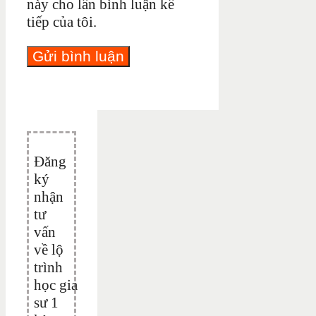
này cho lần bình luận kế
tiếp của tôi.
Đăng
ký
nhận
tư
vấn
về lộ
trình
học gia
sư 1