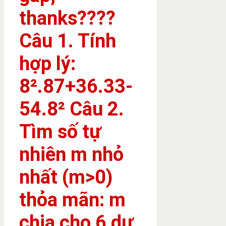
thanks????
Câu 1. Tính
hợp lý:
8².87+36.33-
54.8² Câu 2.
Tìm số tự
nhiên m nhỏ
nhất (m>0)
thỏa mãn: m
chia cho 6 dư