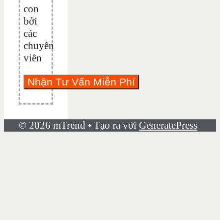
con
bởi
các
chuyên
viên
© 2026 mTrend
• Tạo ra với
GeneratePress