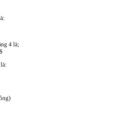
à:
ng 4 là;
5$
là:
ồng)