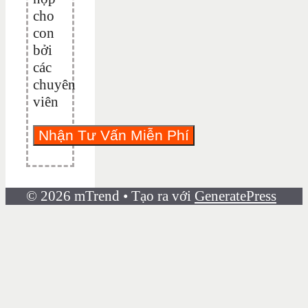
cho
con
bởi
các
chuyên
viên
© 2026 mTrend
• Tạo ra với
GeneratePress