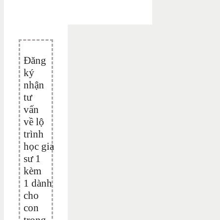
Đăng
ký
nhận
tư
vấn
về lộ
trình
học gia
sư 1
kèm
1 dành
cho
con
trong