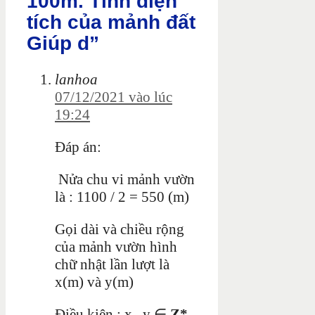
100m. Tính diện
tích của mảnh đất
Giúp d”
lanhoa
07/12/2021 vào lúc
19:24
Đáp án:
Nửa chu vi mảnh vườn
là : 1100 / 2 = 550 (m)
Gọi dài và chiều rộng
của
mảnh vườn hình
chữ nhật lần lượt là
x(m) và y(m)
Điều kiện : x , y ∈
Z*