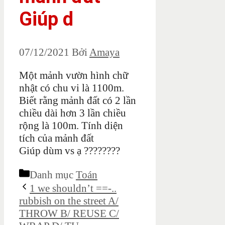
Giúp d
07/12/2021
Bởi
Amaya
Một mảnh vườn hình chữ
nhật có chu vi là 1100m.
Biết rằng mảnh đất có 2 lần
chiều dài hơn 3 lần chiều
rộng là 100m. Tính diện
tích của mảnh đất
Giúp dùm vs ạ ????????
Danh mục
Toán
1 we shouldn’t ==-..
rubbish on the street A/
THROW B/ REUSE C/