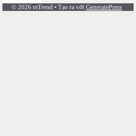
© 2026 mTrend
• Tạo ra với
GeneratePress