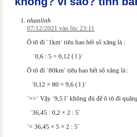
không? vì sao? tính bằ
nhanlinh
07/12/2021 vào lúc 23:11
Ô tô đi `1km` tiêu hao hết số xăng là :
`0,6 : 5 = 0,12 ( l )`
Ô tô đi `80km` tiêu hao hết số xăng là :
`0,12 × 80 = 9,6 ( l )`
`=>` Vậy `9,5 l` không đủ để ô tô đi quã
`36,45 : 0,2 × 2 : 5`
`= 36,45 × 5 × 2 : 5`