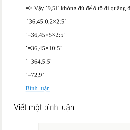
=>
Vậy
`9,5l` không đủ để ô tô đi quãng
`
36,45:0,2×2:5
`
`=36,45×5×2:5`
`=36,45×10:5
`
`
=364,5:5
`
`
=72,9
`
Bình luận
Viết một bình luận