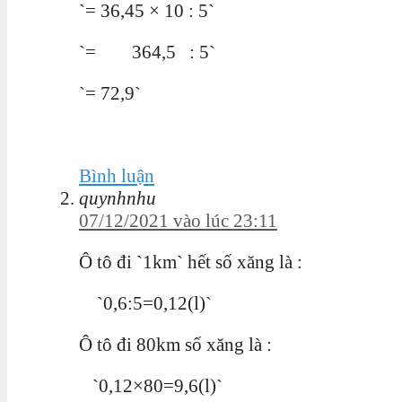
`= 36,45 × 10 : 5`
`= 364,5 : 5`
`= 72,9`
Bình luận
quynhnhu
07/12/2021 vào lúc 23:11
Ô tô đi
`1km`
hết số xăng là :
`0,6:5=0,12(l)`
Ô tô đi
80km
số xăng là :
`0,12×80=9,6(l)`