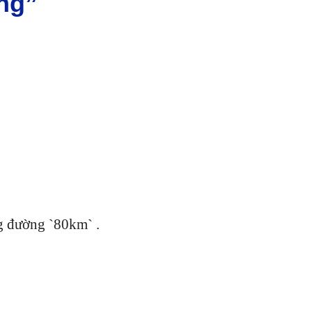
ng”
ng đường `80km` .