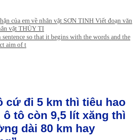
 nhận của em về nhân vật SƠN TINH Viết đoạn văn
nhân vật THỦY TI
entence so that it begins with the words and the
ct aim of t
ô cứ đi 5 km thì tiêu hao
 ô tô còn 9,5 lít xăng thì
ờng dài 80 km hay