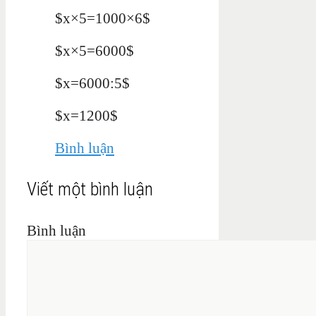
$x×5=1000×6$
$x×5=6000$
$x=6000:5$
$x=1200$
Bình luận
Viết một bình luận
Bình luận