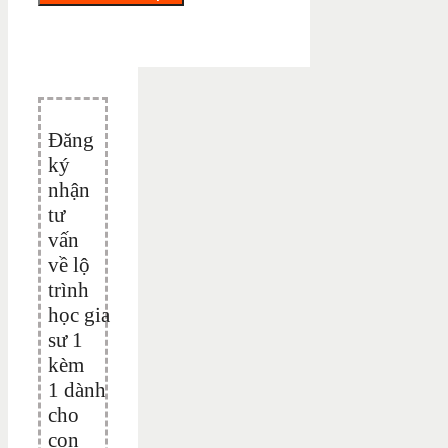
Đăng
ký
nhận
tư
vấn
về lộ
trình
học gia
sư 1
kèm
1 dành
cho
con