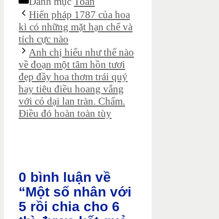
Danh mục
Toán
Hiến pháp 1787 của hoa
kì có những mặt hạn chế và
tích cực nào
Anh chị hiểu như thế nào
về đoạn một tâm hồn tươi
đẹp đầy hoa thơm trái quý
hay tiêu điều hoang vắng
với cỏ dại lan tràn. Chấm.
Điều đó hoàn toàn tùy
0 bình luận về
“Một số nhân với
5 rồi chia cho 6