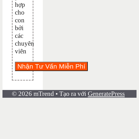
hợp
cho
con
bởi
các
chuyên
viên
© 2026 mTrend
• Tạo ra với
GeneratePress