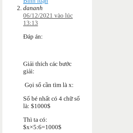
Bình luận
dananh
06/12/2021 vào lúc
13:13
Đáp án:
Giải thích các bước
giải:
Gọi số cần tìm là x:
Số bé nhất có 4 chữ số
là: $1000$
Thì ta có:
$x×5:6=1000$