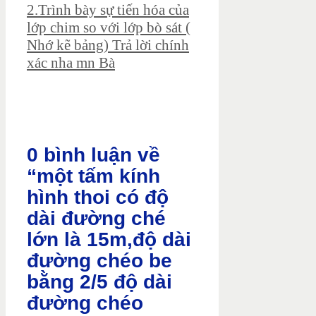
2.Trình bày sự tiến hóa của
lớp chim so với lớp bò sát (
Nhớ kẽ bảng) Trả lời chính
xác nha mn Bà
0 bình luận về
“một tấm kính
hình thoi có độ
dài đường ché
lớn là 15m,độ dài
đường chéo be
bằng 2/5 độ dài
đường chéo