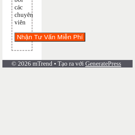
các
chuyên
viên
© 2026 mTrend
• Tạo ra với
GeneratePress