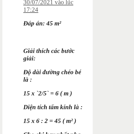
30/07/2021 vào lúc
17:24
Đáp án: 45 m²
Giải thích các bước
giải:
Độ dài đường chéo bé
là :
15 x `2/5` = 6 ( m )
Diện tích tấm kính là :
15 x 6 : 2 = 45 ( m² )