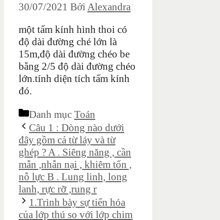
30/07/2021
Bởi
Alexandra
một tấm kính hình thoi có
độ dài đường ché lớn là
15m,độ dài đường chéo be
bằng 2/5 độ dài đường chéo
lớn.tính diện tích tấm kính
đó.
Danh mục
Toán
Câu 1 : Dòng nào dưới
đây gồm cả từ láy và từ
ghép ? A . Siêng năng , cần
mẫn ,nhẫn nại , khiêm tốn ,
nỗ lực B . Lung linh, long
lanh, rực rỡ ,rung r
1.Trình bày sự tiến hóa
của lớp thú so với lớp chim