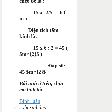
chéo bé là :
15 x `2/5` = 6 (
m )
Diện tích tấm
kính là:
15 x 6 : 2 = 45 (
$m^{2}$ )
Đáp số:
45 $m^{2}$
Bài anh ở trên, chúc
em hok tốt
Bình luận
cobexinhdep