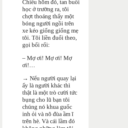
Chiều hôm đó, tan buổi
học ở trường ra, tôi
chợt thoáng thấy một
bóng người ngồi trên
xe kéo giống giống mẹ
tôi. Tôi liền đuổi theo,
gọi bối rối:
– Mợ ơi! Mợ ơi! Mợ
ơi!…
→ Nếu người quay lại
ấy là người khác thì
thật là một trò cười tức
bụng cho lũ bạn tôi
chúng nó khua guốc
inh ỏi và nô đùa ầm ĩ
trên hè. Và cái lầm đó