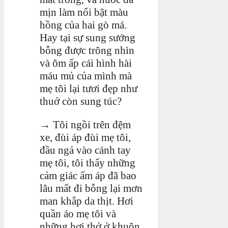
mịn làm nổi bật màu
hồng của hai gò má.
Hay tại sự sung sướng
bỗng được trông nhìn
và ôm ấp cái hình hài
máu mủ của mình mà
mẹ tôi lại tươi đẹp như
thuở còn sung túc?
→
Tôi ngồi trên đệm
xe, đùi áp đùi mẹ tôi,
đầu ngả vào cánh tay
mẹ tôi, tôi thấy những
cảm giác ấm áp đã bao
lâu mất đi bỗng lại mơn
man khắp da thịt. Hơi
quần áo mẹ tôi và
những hơi thở ở khuôn