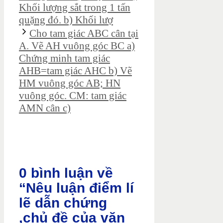
Khối lượng sắt trong 1 tấn
quặng đó. b) Khối lượ
Cho tam giác ABC cân tại
A. Vẽ AH vuông góc BC a)
Chứng minh tam giác
AHB=tam giác AHC b) Vẽ
HM vuông góc AB; HN
vuông góc. CM: tam giác
AMN cân c)
0 bình luận về
“Nêu luận điểm lí
lẽ dẫn chứng
,chủ đề của văn