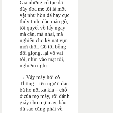
Giá những cổ tục đã
đày đọa mẹ tôi là một
vật như hòn đá hay cục
thủy tinh, đầu mẩu gỗ,
tôi quyết vồ lấy ngay
mà cắn, mà nhai, mà
nghiến cho kỳ nát vụn
mới thôi. Cô tôi bỗng
đổi giọng, lại vỗ vai
tôi, nhìn vào mặt tôi,
nghiêm nghị:
→ Vậy mày hỏi cô
Thông – tên người đàn
bà họ nội xa kia – chỗ
ở của mợ mày, rồi đánh
giấy cho mợ mày, bảo
dù sao cũng phải về.