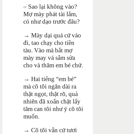
– Sao lại không vào?
Mợ mày phát tài lắm,
có như dạo trước đâu?
→
Mày dại quá cứ vào
đi, tao chạy cho tiền
tàu. Vào mà bắt mợ
mày may vá sắm sửa
cho và thăm em bé chứ.
→ Hai tiếng “em bé”
mà cô tôi ngân dài ra
thật ngọt, thật rõ, quả
nhiên đã xoắn chặt lấy
tâm can tôi như ý cô tôi
muốn.
→ Cô tôi vẫn cứ tươi