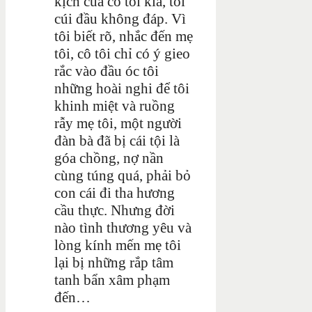
kịch của cô tôi kia, tôi
cúi đầu không đáp. Vì
tôi biết rõ, nhắc đến mẹ
tôi, cô tôi chỉ có ý gieo
rắc vào đầu óc tôi
những hoài nghi để tôi
khinh miệt và ruồng
rẫy mẹ tôi, một người
đàn bà đã bị cái tội là
góa chồng, nợ nần
cùng túng quá, phải bỏ
con cái đi tha hương
cầu thực. Nhưng đời
nào tình thương yêu và
lòng kính mến mẹ tôi
lại bị những rắp tâm
tanh bẩn xâm phạm
đến…