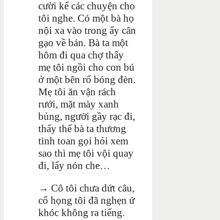
cười kể các chuyện cho
tôi nghe. Có một bà họ
nội xa vào trong ấy cân
gạo về bán. Bà ta một
hôm đi qua chợ thấy
mẹ tôi ngồi cho con bú
ở một bên rổ bóng đèn.
Mẹ tôi ăn vận rách
rưới, mặt mày xanh
bủng, người gầy rạc đi,
thấy thế bà ta thương
tình toan gọi hỏi xem
sao thì mẹ tôi vội quay
đi, lấy nón che…
→ Cô tôi chưa dứt câu,
cổ họng tôi đã nghẹn ứ
khóc không ra tiếng.