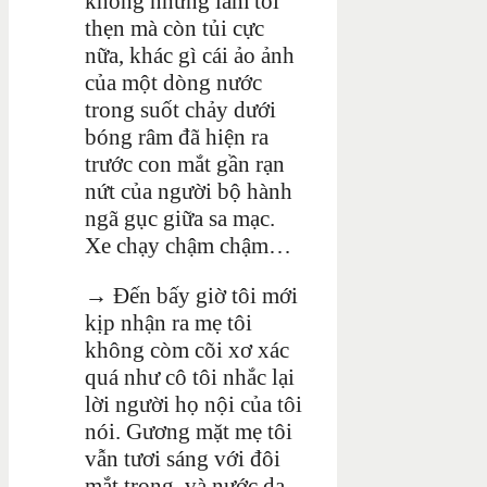
không những làm tôi
thẹn mà còn tủi cực
nữa, khác gì cái ảo ảnh
của một dòng nước
trong suốt chảy dưới
bóng râm đã hiện ra
trước con mắt gần rạn
nứt của người bộ hành
ngã gục giữa sa mạc.
Xe chạy chậm chậm…
→
Đến bấy giờ tôi mới
kịp nhận ra mẹ tôi
không còm cõi xơ xác
quá như cô tôi nhắc lại
lời người họ nội của tôi
nói. Gương mặt mẹ tôi
vẫn tươi sáng với đôi
mắt trong, và nước da