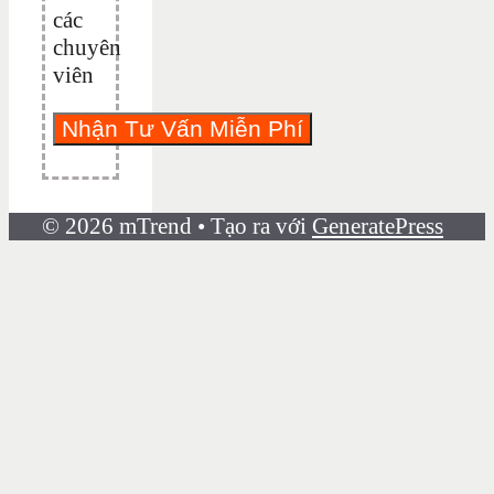
các
chuyên
viên
© 2026 mTrend
• Tạo ra với
GeneratePress