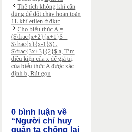
Thể tích không khí cần
dùng để đốt cháy hoàn toàn
1L khí etilen ở đktc
Cho biểu thức A =
($\frac{x+2}{x+1}$ –
$\frac{x}{x-1}$) .
$\frac{3x+3}{2}$ a, Tìm
điều kiện của x để giá trị
của biểu thức A được xác
định b, Rút gọn
0 bình luận về
“Người chỉ huy
quân ta chống lại