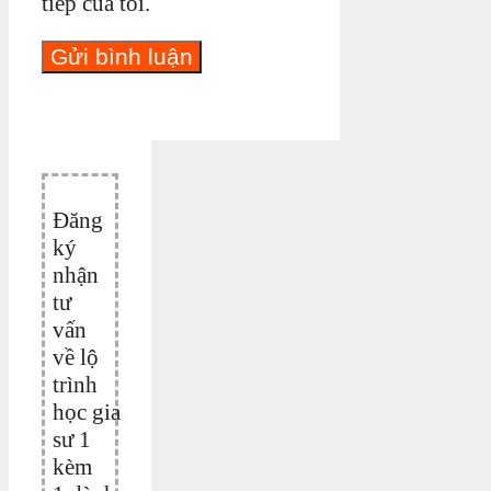
tiếp của tôi.
Đăng
ký
nhận
tư
vấn
về lộ
trình
học gia
sư 1
kèm