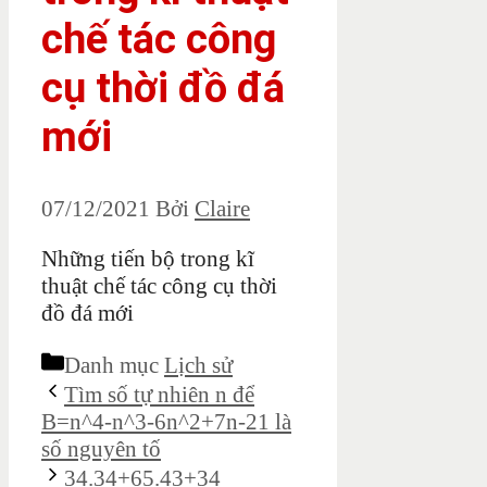
chế tác công
cụ thời đồ đá
mới
07/12/2021
Bởi
Claire
Những tiến bộ trong kĩ
thuật chế tác công cụ thời
đồ đá mới
Danh mục
Lịch sử
Tìm số tự nhiên n để
B=n^4-n^3-6n^2+7n-21 là
số nguyên tố
34.34+65.43+34