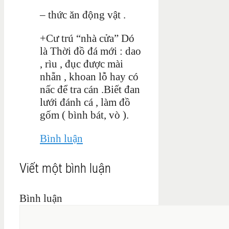
– thức ăn động vật .
+Cư trú “nhà cửa” Dó
là Thời đồ đá mới : dao
, rìu , đục được mài
nhẵn , khoan lỗ hay có
nấc để tra cán .Biết đan
lưới đánh cá , làm đồ
gốm ( bình bát, vò ).
Bình luận
Viết một bình luận
Bình luận