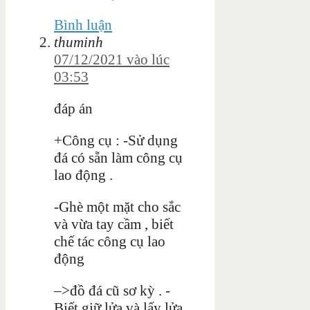
Bình luận
thuminh
07/12/2021 vào lúc
03:53
đáp án
+Công cụ : -Sử dụng
đá có sẵn làm công cụ
lao động .
-Ghè một mặt cho sắc
và vừa tay cầm , biết
chế tác công cụ lao
động
–>đồ đá cũ sơ kỳ . -
Biết giữ lửa và lấy lửa ,