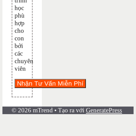
trình
học
phù
hợp
cho
con
bởi
các
chuyên
viên
© 2026 mTrend
• Tạo ra với
GeneratePress