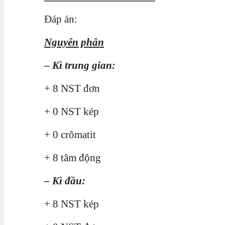
Đáp án:
Nguyên phân
– Kì trung gian:
+ 8 NST đơn
+ 0 NST kép
+ 0 crômatit
+ 8 tâm động
– Kì đầu:
+ 8 NST kép