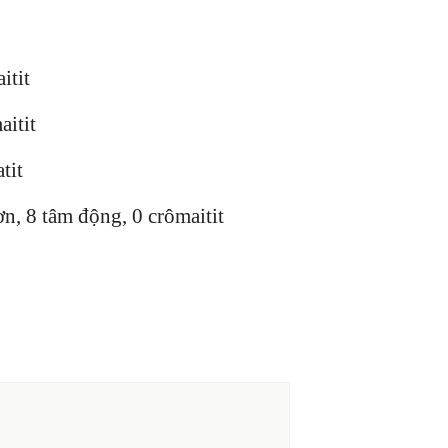
itit
aitit
tit
ơn, 8 tâm động, 0 crômaitit