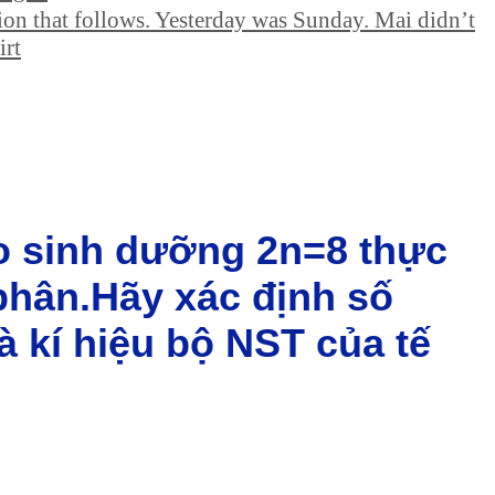
ion that follows. Yesterday was Sunday. Mai didn’t
irt
ào sinh dưỡng 2n=8 thực
phân.Hãy xác định số
à kí hiệu bộ NST của tế