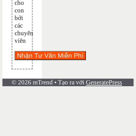
cho
con
bởi
các
chuyên
viên
© 2026 mTrend
• Tạo ra với
GeneratePress