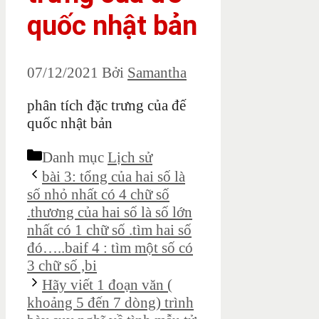
quốc nhật bản
07/12/2021
Bởi
Samantha
phân tích đặc trưng của đế
quốc nhật bản
Danh mục
Lịch sử
bài 3: tổng của hai số là
số nhỏ nhất có 4 chữ số
.thương của hai số là số lớn
nhất có 1 chữ số .tìm hai số
đó…..baif 4 : tìm một số có
3 chữ số ,bi
Hãy viết 1 đoạn văn (
khoảng 5 đến 7 dòng) trình