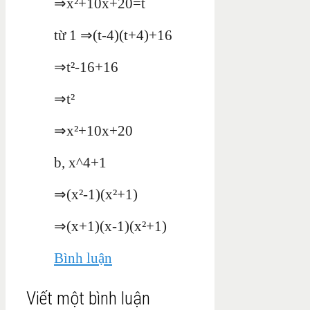
⇒x²+10x+20=t
từ 1 ⇒(t-4)(t+4)+16
⇒t²-16+16
⇒t²
⇒x²+10x+20
b, x^4+1
⇒(x²-1)(x²+1)
⇒(x+1)(x-1)(x²+1)
Bình luận
Viết một bình luận