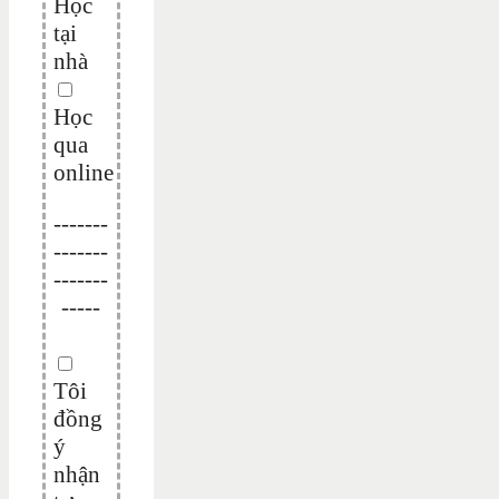
Học
tại
nhà
Học
qua
online
-------
-------
-------
-----
Tôi
đồng
ý
nhận