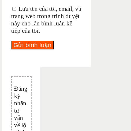
Lưu tên của tôi, email, và
trang web trong trình duyệt
này cho lần bình luận kế
tiếp của tôi.
Đăng
ký
nhận
tư
vấn
về lộ