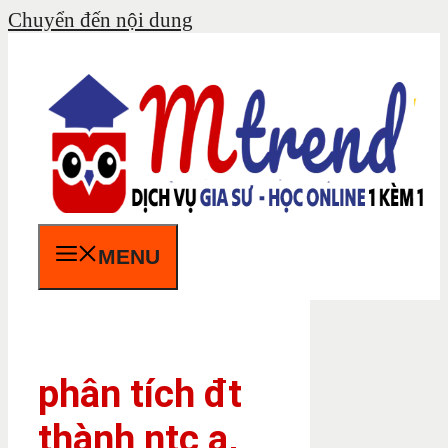
Chuyển đến nội dung
MENU
phân tích đt
thành ntc a,