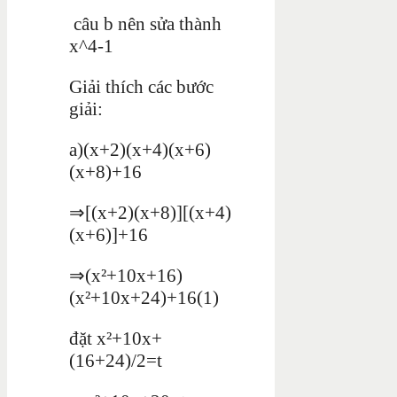
câu b nên sửa thành
x^4-1
Giải thích các bước
giải:
a)(x+2)(x+4)(x+6)
(x+8)+16
⇒[(x+2)(x+8)][(x+4)
(x+6)]+16
⇒(x²+10x+16)
(x²+10x+24)+16(1)
đặt x²+10x+
(16+24)/2=t