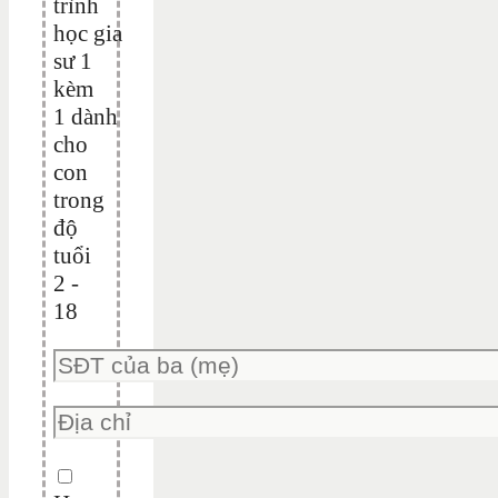
trình
học gia
sư 1
kèm
1 dành
cho
con
trong
độ
tuổi
2 -
18