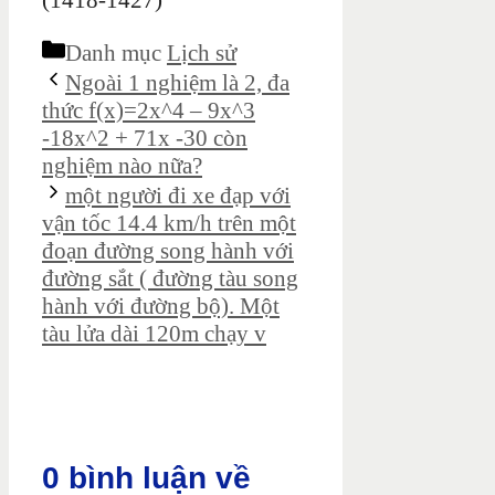
(1418-1427)
Danh mục
Lịch sử
Ngoài 1 nghiệm là 2, đa
thức f(x)=2x^4 – 9x^3
-18x^2 + 71x -30 còn
nghiệm nào nữa?
một người đi xe đạp với
vận tốc 14.4 km/h trên một
đoạn đường song hành với
đường sắt ( đường tàu song
hành với đường bộ). Một
tàu lửa dài 120m chạy v
0 bình luận về