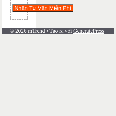
© 2026 mTrend
• Tạo ra với
GeneratePress