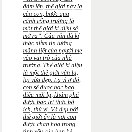
đảm lên, thế giới này là
của con, bước qua
cánh cổng trường là
một thế giới kì diệu sẽ
mở ra”. Câu văn đã kí
thác niềm tin tưởng
mãnh liệt của người mẹ
vào vai trò của nhà
trường. Thế giới kì diệu
là một thế giới vừa lạ,
lại vừa đẹp. Lạ vì ở đó,
con sẽ được học bao
điều mới lạ, khám phá
được bao tri thức bổ
ích, thú vị. Và đẹp bởi
thế giới ấy là nơi con
được chan hòa trong
tình yêu của bạn bè,