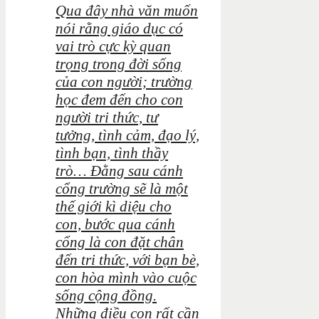
Qua đây nhà văn muốn
nói rằng giáo dục có
vai trò cực kỳ quan
trọng trong đời sống
của con người; trường
học đem đến cho con
người tri thức, tư
tưởng, tình cảm, đạo lý,
tình bạn, tình thầy
trò… Đằng sau cánh
cổng trường sẽ là một
thế giới kì diệu cho
con, bước qua cánh
cổng là con đặt chân
đến tri thức, với bạn bè,
con hòa mình vào cuộc
sống cộng đồng.
Những điều con rất cần