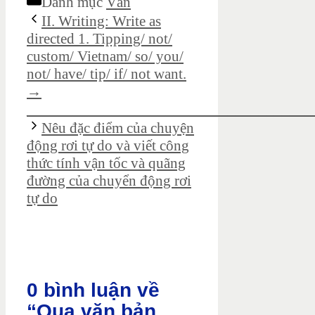
Danh mục
Văn
II. Writing: Write as
directed 1. Tipping/ not/
custom/ Vietnam/ so/ you/
not/ have/ tip/ if/ not want.
→
_____________________________________
Nêu đặc điểm của chuyện
động rơi tự do và viết công
thức tính vận tốc và quãng
đường của chuyển động rơi
tự do
0 bình luận về
“Qua văn bản