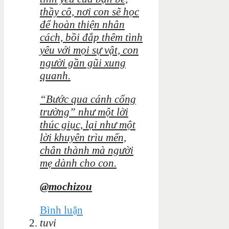
thầy cô, nơi con sẽ học
để hoàn thiện nhân
cách, bồi đắp thêm tình
yêu với mọi sự vật, con
người gần gũi xung
quanh.
“Bước qua cánh cổng
trường” như một lời
thúc giục, lại như một
lời khuyên trìu mến,
chân thành mà người
mẹ dành cho con.
@mochizou
Bình luận
tuvi