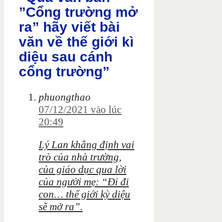
”Cổng trường mở
ra” hãy viết bài
văn về thế giới kì
diệu sau cánh
cổng trường”
phuongthao
07/12/2021 vào lúc
20:49
Lý Lan khẳng định vai
trò của nhà trường,
của giáo dục qua lời
của người mẹ: “Đi đi
con… thế giới kỳ diệu
sẽ mở ra”.