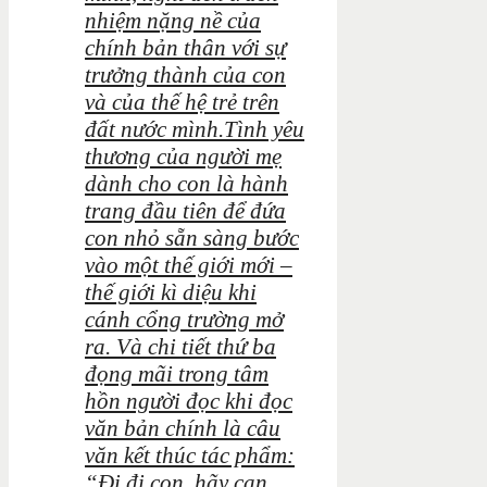
nhiệm nặng nề của
chính bản thân với sự
trưởng thành của con
và của thế hệ trẻ trên
đất nước mình.Tình yêu
thương của người mẹ
dành cho con là hành
trang đầu tiên để đứa
con nhỏ sẵn sàng bước
vào một thế giới mới –
thế giới kì diệu khi
cánh cổng trường mở
ra. Và chi tiết thứ ba
đọng mãi trong tâm
hồn người đọc khi đọc
văn bản chính là câu
văn kết thúc tác phẩm:
“Đi đi con, hãy can