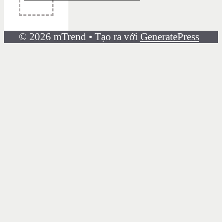
© 2026 mTrend
• Tạo ra với
GeneratePress