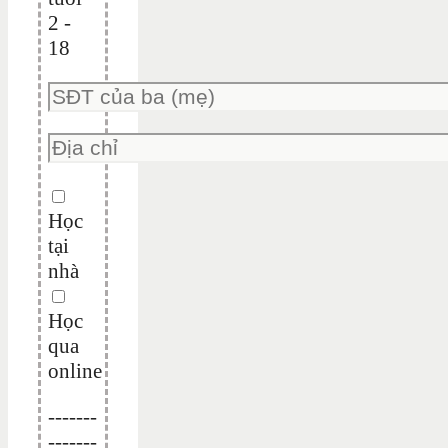
2 -
18
Học
tại
nhà
Học
qua
online
-------
-------