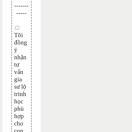
-------
-----
Tôi
đồng
ý
nhận
tư
vấn
gia
sư lộ
trình
học
phù
hợp
cho
con