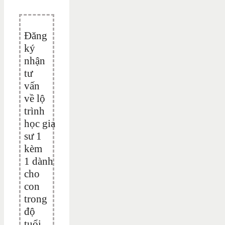
Đăng
ký
nhận
tư
vấn
về lộ
trình
học gia
sư 1
kèm
1 dành
cho
con
trong
độ
tuổi