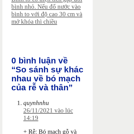
bình nhỏ. Nếu đổ nước vào
bình to với độ cao 30 cm và
mở khóa thì chiều
0 bình luận về
“So sánh sự khác
nhau về bó mạch
của rễ và thân”
quynhnhu
26/11/2021 vào lúc
14:19
+ Rễ: Bó mạch gỗ và