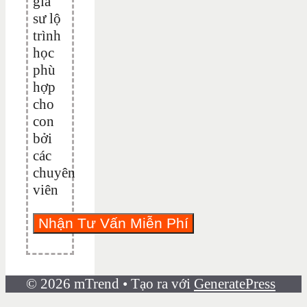
gia
sư lộ
trình
học
phù
hợp
cho
con
bởi
các
chuyên
viên
© 2026 mTrend
• Tạo ra với
GeneratePress