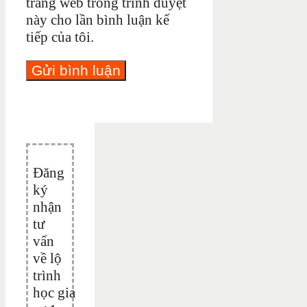
trang web trong trình duyệt
này cho lần bình luận kế
tiếp của tôi.
Đăng
ký
nhận
tư
vấn
về lộ
trình
học gia