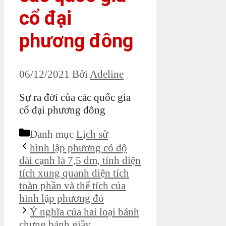
cổ đại
phương đông
06/12/2021
Bởi
Adeline
Sự ra đời của các quốc gia
cổ đại phương đông
Danh mục
Lịch sử
hình lập phương có độ
dài cạnh là 7,5 dm, tính diện
tích xung quanh diện tích
toàn phần và thể tích của
hình lập phương đó
Ý nghĩa của hai loại bánh
chưng,bánh giầy