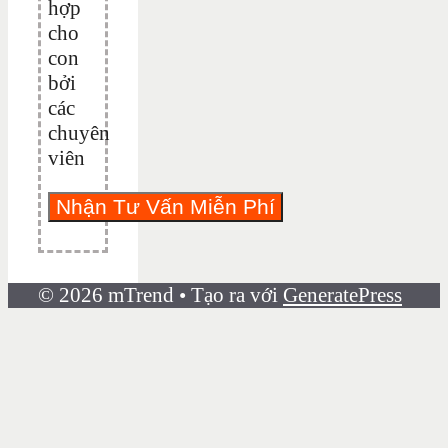
hợp
cho
con
bởi
các
chuyên
viên
© 2026 mTrend
• Tạo ra với
GeneratePress