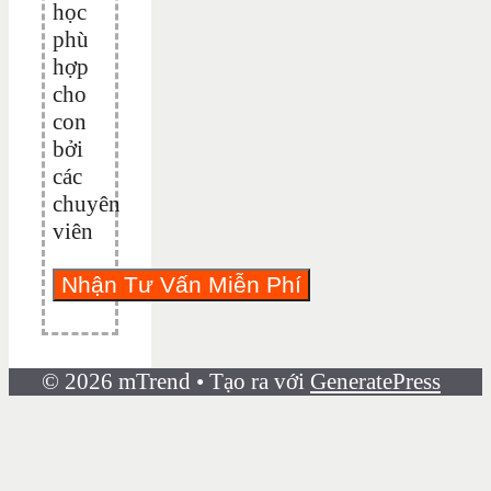
học
phù
hợp
cho
con
bởi
các
chuyên
viên
© 2026 mTrend
• Tạo ra với
GeneratePress