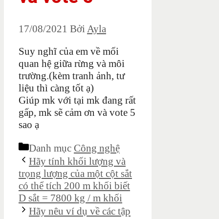
17/08/2021
Bởi
Ayla
Suy nghĩ của em về mối
quan hệ giữa rừng và môi
trường.(kèm tranh ảnh, tư
liệu thì càng tốt ạ)
Giúp mk với tại mk đang rất
gấp, mk sẽ cảm ơn và vote 5
sao ạ
Danh mục
Công nghệ
Hãy tính khối lượng và
trọng lượng của một cột sắt
có thể tích 200 m khối biết
D sắt = 7800 kg / m khối
Hãy nêu ví dụ về các tập