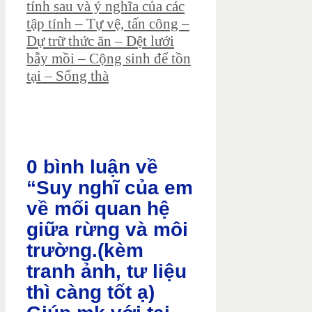
tính sau và ý nghĩa của các
tập tính – Tự vệ, tấn công –
Dự trữ thức ăn – Dệt lưới
bẫy mồi – Cộng sinh để tồn
tại – Sống thà
0 bình luận về
“Suy nghĩ của em
về mối quan hệ
giữa rừng và môi
trường.(kèm
tranh ảnh, tư liệu
thì càng tốt ạ)