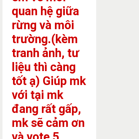
quan hệ giữa
rừng và môi
trường.(kèm
tranh ảnh, tư
liệu thì càng
tốt ạ) Giúp mk
với tại mk
đang rất gấp,
mk sẽ cảm ơn
và vote 5