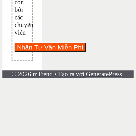
con
bởi
các
chuyên
viên
© 2026 mTrend
• Tạo ra với
GeneratePress