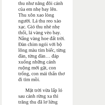
thu như nâng đôi cánh
của em nhẹ bay lên.
Thu xôn xao lòng
người. Lá thu reo xào
xạc. Gió thu nhè nhẹ
thổi, lá vàng vèo bay.
Nắng vàng hoe đất trời.
Đàn chim ngói với bộ
lông màu tím biếc, từng
đàn, từng đàn… đáp
xuống những cánh
ruộng mới gặt, con
trống, con mái thẩn thơ
đi tìm mồi.
Mặt trời vừa lấp ló
sau cánh rừng xa thì
trăng thu đã lơ lửng