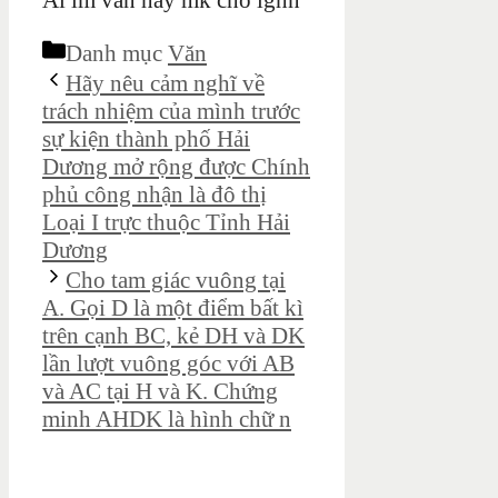
Ai lm văn hay mk cho lghn
Danh mục
Văn
Hãy nêu cảm nghĩ về
trách nhiệm của mình trước
sự kiện thành phố Hải
Dương mở rộng được Chính
phủ công nhận là đô thị
Loại I trực thuộc Tỉnh Hải
Dương
Cho tam giác vuông tại
A. Gọi D là một điểm bất kì
trên cạnh BC, kẻ DH và DK
lần lượt vuông góc với AB
và AC tại H và K. Chứng
minh AHDK là hình chữ n