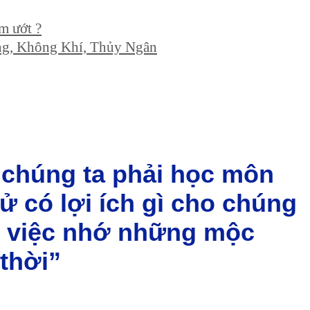
ẩm ướt ?
ồng, Không Khí, Thủy Ngân
o chúng ta phải học môn
sử có lợi ích gì cho chúng
g việc nhớ những mộc
 thời”