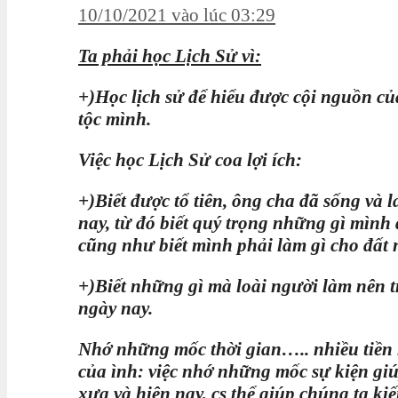
10/10/2021 vào lúc 03:29
Ta phải học Lịch Sử vì:
+)Học lịch sử để hiểu được cội nguồn củ
tộc mình.
Việc học Lịch Sử coa lợi ích:
+)Biết được tổ tiên, ông cha đã sống và
nay, từ đó biết quý trọng những gì mình
cũng như biết mình phải làm gì cho đất 
+)Biết những gì mà loài người làm nên 
ngày nay.
Nhớ những mốc thời gian….. nhiều tiền 
của ình: việc nhớ những mốc sự kiện giúp
xưa và hiện nay, cs thể giúp chúng ta ki