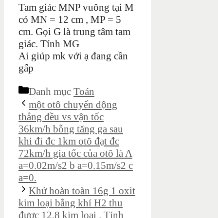
Tam giác MNP vuông tại M
có MN = 12 cm , MP = 5
cm. Gọi G là trung tâm tam
giác. Tính MG
Ai giúp mk với ạ đang cần
gấp
Danh mục
Toán
một otô chuyển động
thẳng đều vs vận tốc
36km/h bỗng tăng ga sau
khi đi đc 1km otô đạt đc
72km/h gia tốc của otô là A
a=0.02m/s2 b a=0.15m/s2 c
a=0.
Khử hoàn toàn 16g 1 oxit
kim loại bằng khí H2 thu
được 12,8 kim loại . Tính