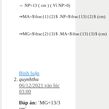
⇔ N
P
=
13 ( cm ) ( Vì NP>0)
⇒
M
A
=$\frac{1}{2}$
.
N
P
=$\frac{13}{2}$
(
c
m
)
⇒MG=$\frac{2}{3}$ .MA=$\frac{13}{3}$ (cm)
Bình luận
quynhthu
06/12/2021 vào lúc
03:00
Đáp án:
`MG=13/3
cm`