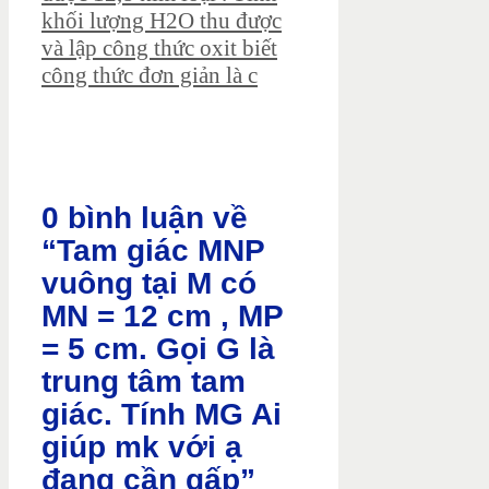
khối lượng H2O thu được
và lập công thức oxit biết
công thức đơn giản là c
0 bình luận về
“Tam giác MNP
vuông tại M có
MN = 12 cm , MP
= 5 cm. Gọi G là
trung tâm tam
giác. Tính MG Ai
giúp mk với ạ
đang cần gấp”