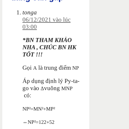
tonga
06/12/2021 vào lúc
03:00
*BN THAM KHẢO
NHA , CHÚC BN HK
TỐT !!!
Gọi
là trung điểm
A
N
P
Áp dụng định lý Py-ta-
go vào
vuông
Δ
M
N
P
có:
N
P²
=
M
N²
+
M
P²
⇔
N
P²
=
12
2
+
5
2