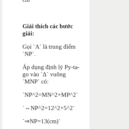
Giải thích các bước
giải:
Gọi `A` là trung điểm
`NP`.
Áp dụng định lý Py-ta-
go vào `Δ` vuông
`MNP` có:
`NP^2=MN^2+MP^2`
`⇔NP^2=12^2+5^2`
`⇒NP=13(cm)`