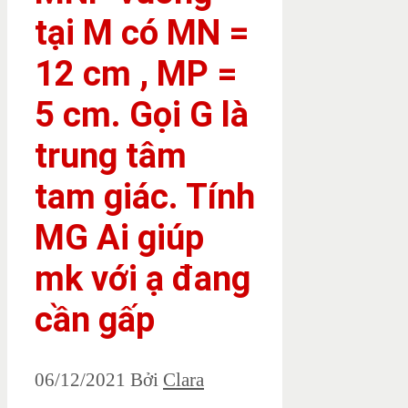
tại M có MN =
12 cm , MP =
5 cm. Gọi G là
trung tâm
tam giác. Tính
MG Ai giúp
mk với ạ đang
cần gấp
06/12/2021
Bởi
Clara