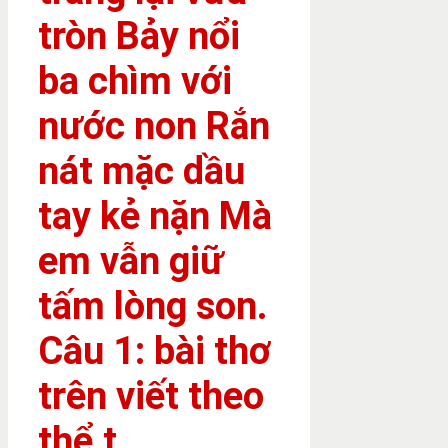
tròn Bảy nổi
ba chìm với
nước non Rắn
nát mặc dầu
tay kẻ nặn Mà
em vẫn giữ
tấm lòng son.
Câu 1: bài thơ
trên viết theo
thể t