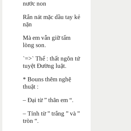
nước non
Rắn nát mặc dầu tay kẻ
nặn
Mà em vẫn giữ tấm
lòng son.
`=>` Thể : thất ngôn tứ
tuyệt Đường luật.
* Bouns thêm nghệ
thuật :
– Đại từ ” thân em “.
– Tính từ ” trắng ” và ”
tròn “.