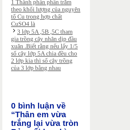
1 Thành phần phần trăm
theo khối lượng của nguyên
tố Cu trong hợp chất
CuSO4 là
3 lớp 5A ,5B ,5C tham
gia trồng cây nhân dịp đầu
xuân .Biết rằng nếu lấy 1/5
số cây lớp 5A chia đều cho
2 lớp kia thì số cây trồng
của 3 lớp bằng nhau
0 bình luận về
“Thân em vừa
trắng lại vừa tròn