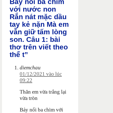
Bảy nổi ba chìm
với nước non
Rắn nát mặc dầu
tay kẻ nặn Mà em
vẫn giữ tấm lòng
son. Câu 1: bài
thơ trên viết theo
thể t”
diemchau
01/12/2021 vào lúc
09:22
Thân em vừa trắng lại
vừa tròn
Bảy nổi ba chìm với