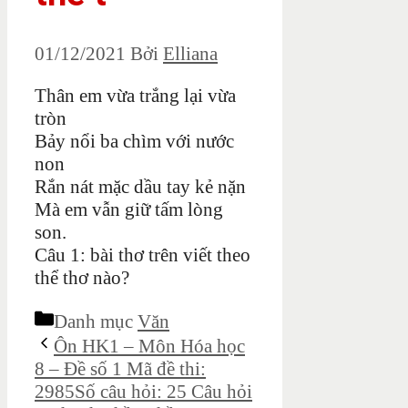
01/12/2021
Bởi
Elliana
Thân em vừa trắng lại vừa
tròn
Bảy nổi ba chìm với nước
non
Rắn nát mặc dầu tay kẻ nặn
Mà em vẫn giữ tấm lòng
son.
Câu 1: bài thơ trên viết theo
thể thơ nào?
Danh mục
Văn
Ôn HK1 – Môn Hóa học
8 – Đề số 1 Mã đề thi:
2985Số câu hỏi: 25 Câu hỏi