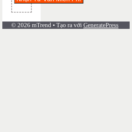
© 2026 mTrend
• Tạo ra với
GeneratePress