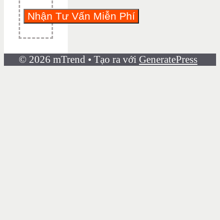
© 2026 mTrend
• Tạo ra với
GeneratePress