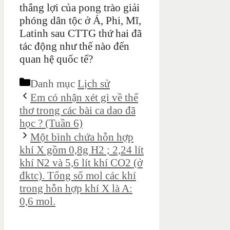
thắng lợi của pong trào giải
phóng dân tộc ở Á, Phi, Mĩ,
Latinh sau CTTG thứ hai đã
tác động như thế nào đến
quan hệ quốc tế?
Danh mục
Lịch sử
Em có nhận xét gì về thể
thơ trong các bài ca dao đã
học ? (Tuần 6)
Một bình chứa hỗn hợp
khí X gồm 0,8g H2 ; 2,24 lít
khí N2 và 5,6 lít khí CO2 (ở
đktc). Tổng số mol các khí
trong hỗn hợp khí X là A:
0,6 mol.