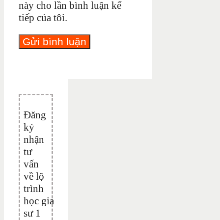
này cho lần bình luận kế
tiếp của tôi.
Đăng
ký
nhận
tư
vấn
về lộ
trình
học gia
sư 1