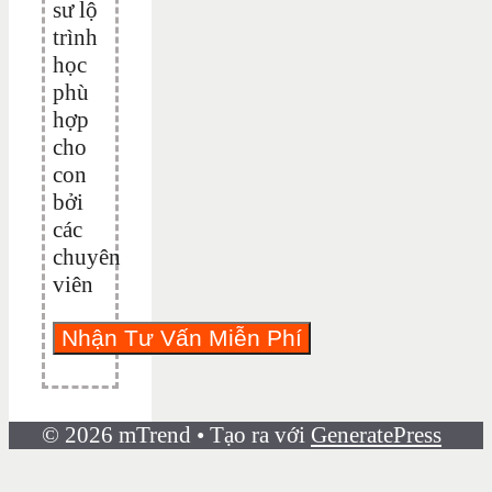
sư lộ
trình
học
phù
hợp
cho
con
bởi
các
chuyên
viên
© 2026 mTrend
• Tạo ra với
GeneratePress