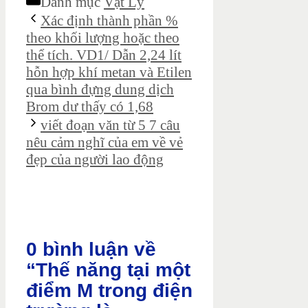
Danh mục
Vật Lý
Xác định thành phần %
theo khối lượng hoặc theo
thể tích. VD1/ Dẫn 2,24 lít
hỗn hợp khí metan và Etilen
qua bình đựng dung dịch
Brom dư thấy có 1,68
viết đoạn văn từ 5 7 câu
nêu cảm nghĩ của em về vẻ
đẹp của người lao động
0 bình luận về
“Thế năng tại một
điểm M trong điện