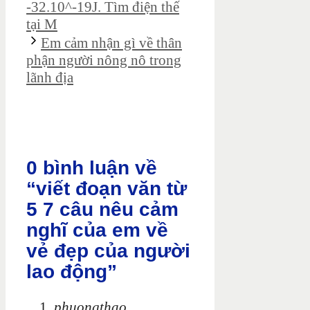
-32.10^-19J. Tìm điện thế
tại M
Em cảm nhận gì về thân
phận người nông nô trong
lãnh địa
0 bình luận về
“viết đoạn văn từ
5 7 câu nêu cảm
nghĩ của em về
vẻ đẹp của người
lao động”
phuongthao