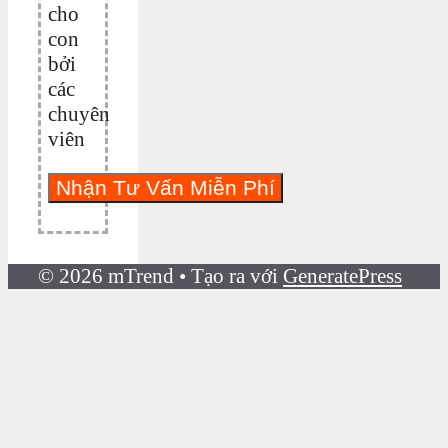
cho
con
bởi
các
chuyên
viên
© 2026 mTrend
• Tạo ra với
GeneratePress