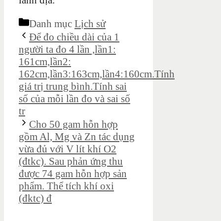
lãnh địa.
Danh mục
Lịch sử
Để đo chiều dài của 1
người ta đo 4 lần ,lần1:
161cm,lần2:
162cm,lần3:163cm,lần4:160cm.Tính
giá trị trung bình.Tính sai
số của mỗi lần đo và sai số
tr
Cho 50 gam hỗn hợp
gồm Al, Mg và Zn tác dụng
vừa đủ với V lít khí O2
(đtkc). Sau phản ứng thu
được 74 gam hỗn hợp sản
phẩm. Thể tích khí oxi
(đktc) đ