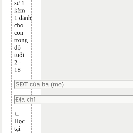
sư 1
kèm
1 dành
cho
con
trong
độ
tuổi
2 -
18
Học
tại