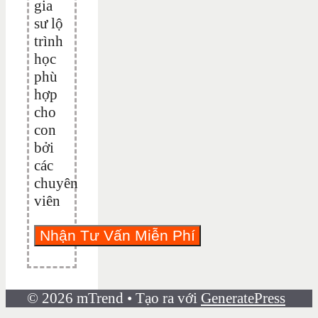
gia
sư lộ
trình
học
phù
hợp
cho
con
bởi
các
chuyên
viên
© 2026 mTrend
• Tạo ra với
GeneratePress