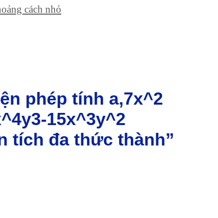
khoảng cách nhỏ
̣n phép tính a,7x^2
0x^4y3-15x^3y^2
tích đa thức thành”