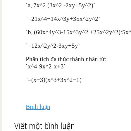
`a, 7x^2 (3x^2 -2xy+5y^2)`
`=21x^4−14x^3y+35x^2y^2`
`b, (60x^4y^3-15x^3y^2 +25x^2y^2):5x
`=12x^2y^2-3xy+5y`
Phân tích đa thức thành nhân tử:
`x^4-9x^2-x+3`
`=(x−3)(x^3+3x^2−1)`
Bình luận
Viết một bình luận