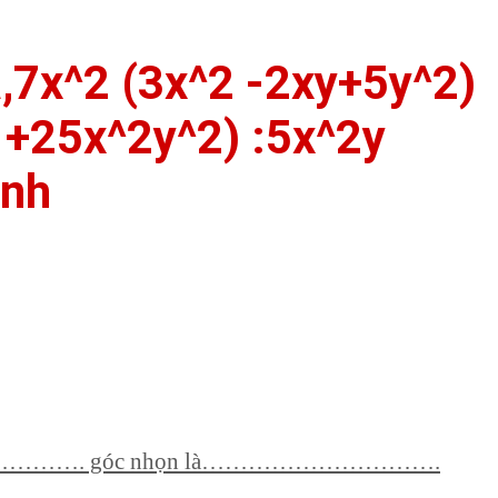
h a,7x^2 (3x^2 -2xy+5y^2)
 +25x^2y^2) :5x^2y
̀nh
à………………. góc nhọn là………………………….