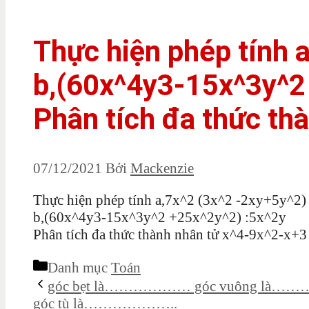
Thực hiện phép tín
b,(60x^4y3-15x^3y^2
Phân tích đa thức tha
07/12/2021
Bởi
Mackenzie
Thực hiện phép tính a,7x^2 (3x^2 -2xy+5y^2)
b,(60x^4y3-15x^3y^2 +25x^2y^2) :5x^2y
Phân tích đa thức thành nhân tử x^4-9x^2-x+3
Danh mục
Toán
góc bẹt là……………… góc vuông l
góc tù là………………..