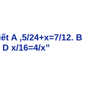
iết A ,5/24+x=7/12. B
. D x/16=4/x”