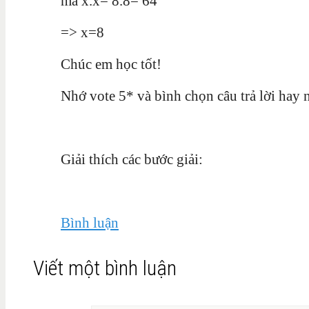
mà x.x= 8.8= 64
=> x=8
Chúc em học tốt!
Nhớ vote 5* và bình chọn câu trả lời hay 
Giải thích các bước giải:
Bình luận
Viết một bình luận