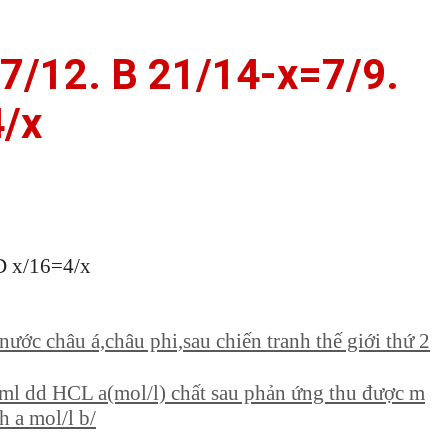
=7/12. B 21/14-x=7/9.
4/x
D x/16=4/x
nước châu á,châu phi,sau chiến tranh thế giới thứ 2
0ml dd HCL a(mol/l) chất sau phản ứng thu được m
h a mol/l b/