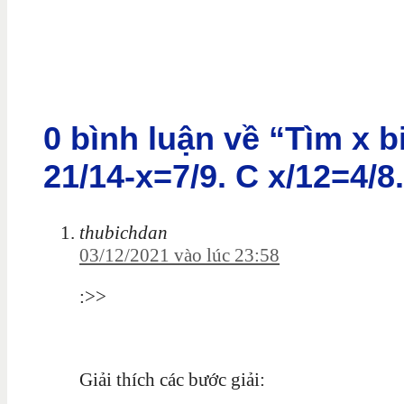
0 bình luận về “Tìm x b
21/14-x=7/9. C x/12=4/8
thubichdan
03/12/2021 vào lúc 23:58
:>>
Giải thích các bước giải: