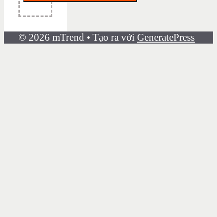
© 2026 mTrend
• Tạo ra với
GeneratePress