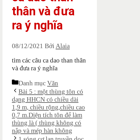
thân và đưa
ra ý nghĩa
08/12/2021
Bởi
Alaia
tìm các câu ca dao than thân
và đưa ra ý nghĩa
Danh mục
Văn
Bài 5 : một thùng tôn có
dạng HHCN có chiều dài
1,9 m, chiều rộng,chiều cao
0,7 m.Diện tích tôn để làm
thùng là ( thùng không có
nắp và mép hàn không
1 sóng cơ lan truyền dọc