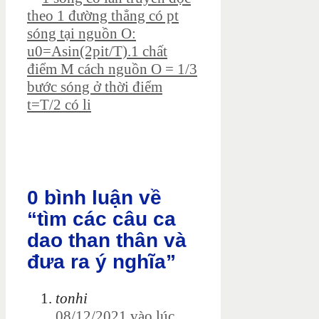
theo 1 đường thẳng có pt
sóng tại nguồn O:
u0=Asin(2pit/T).1 chất
điểm M cách nguồn O = 1/3
bước sóng ở thời điểm
t=T/2 có li
0 bình luận về
“tìm các câu ca
dao than thân và
đưa ra ý nghĩa”
tonhi
08/12/2021 vào lúc