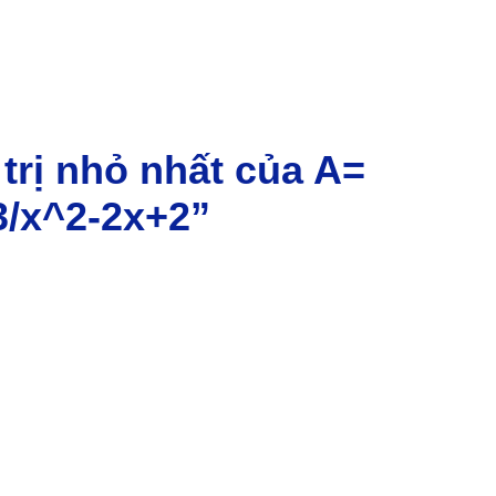
 trị nhỏ nhất của A=
3/x^2-2x+2”