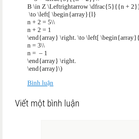
B \in Z \Leftrightarrow \dfrac{5}{{n + 2}} 
\to \left[ \begin{array}{l}
n + 2 = 5\\
n + 2 = 1
\end{array} \right. \to \left[ \begin{array}
n = 3\\
n = – 1
\end{array} \right.
\end{array}\)
Bình luận
Viết một bình luận