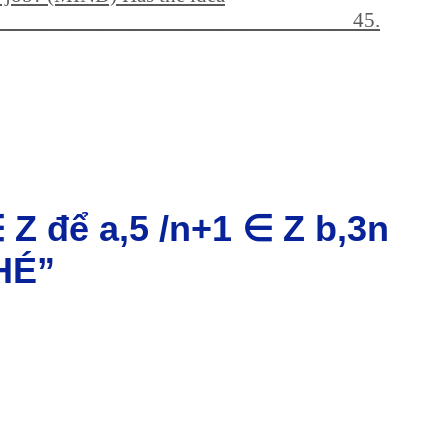
________________________________ 45.
 Z để a,5 /n+1 ∈ Z b,3n
HÉ”