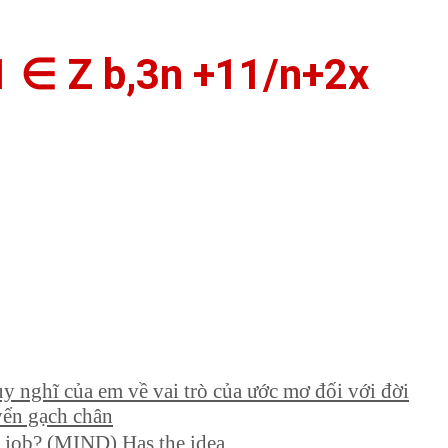
1 ∈ Z b,3n +11/n+2x
y nghĩ của em về vai trò của ước mơ đối với đời
yển gạch chân
 job? (MIND) Has the idea