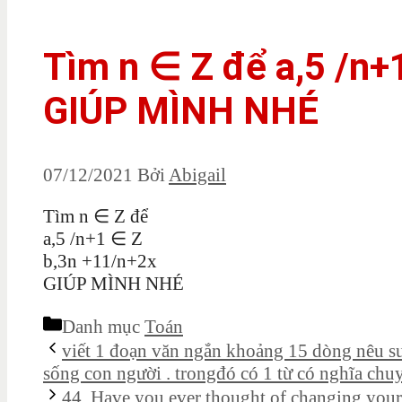
Tìm n ∈ Z để a,5 /n+
GIÚP MÌNH NHÉ
07/12/2021
Bởi
Abigail
Tìm n ∈ Z để
a,5 /n+1 ∈ Z
b,3n +11/n+2x
GIÚP MÌNH NHÉ
Danh mục
Toán
viết 1 đoạn văn ngắn khoảng 15 dòng nêu su
sống con người . trongđó có 1 từ có nghĩa chu
44. Have you ever thought of changing your