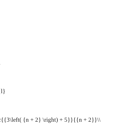
\
{l}
{{3\left( {n + 2} \right) + 5}}{{n + 2}}\\