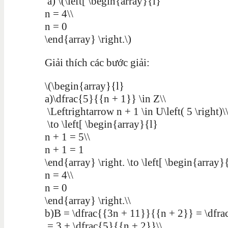
a) \(\left[ \begin{array}{l}
n = 4\\
n = 0
\end{array} \right.\)
Giải thích các bước giải:
\(\begin{array}{l}
a)\dfrac{5}{{n + 1}} \in Z\\
\Leftrightarrow n + 1 \in U\left( 5 \right)\
\to \left[ \begin{array}{l}
n + 1 = 5\\
n + 1 = 1
\end{array} \right. \to \left[ \begin{array}
n = 4\\
n = 0
\end{array} \right.\\
b)B = \dfrac{{3n + 11}}{{n + 2}} = \dfrac
= 3 + \dfrac{5}{{n + 2}}\\