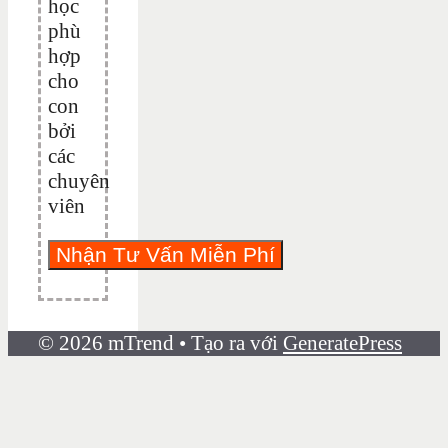
học
phù
hợp
cho
con
bởi
các
chuyên
viên
© 2026 mTrend
• Tạo ra với
GeneratePress