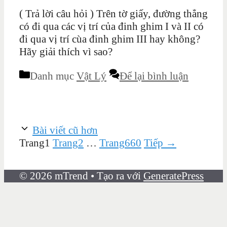
( Trả lời câu hỏi ) Trên tờ giấy, đường thẳng
có đi qua các vị trí của đinh ghim I và II có
đi qua vị trí cùa đinh ghim III hay không?
Hãy giải thích vì sao?
Danh mục
Vật Lý
Để lại bình luận
Bài viết cũ hơn
Trang
1
Trang
2
…
Trang
660
Tiếp
→
© 2026 mTrend
• Tạo ra với
GeneratePress