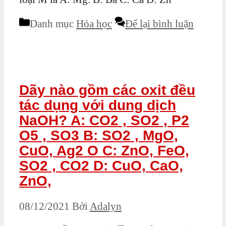
Danh mục
Hóa học
Để lại bình luận
Dãy nào gồm các oxit đều
tác dụng với dung dịch
NaOH? A: CO2 , SO2 , P2
O5 , SO3 B: SO2 , MgO,
CuO, Ag2 O C: ZnO, FeO,
SO2 , CO2 D: CuO, CaO,
ZnO,
08/12/2021
Bởi
Adalyn