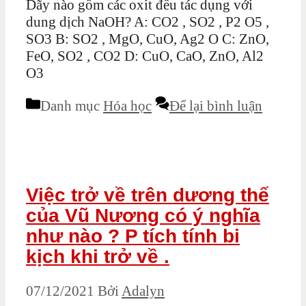
Dãy nào gồm các oxit đều tác dụng với
dung dịch NaOH? A: CO2 , SO2 , P2 O5 ,
SO3 B: SO2 , MgO, CuO, Ag2 O C: ZnO,
FeO, SO2 , CO2 D: CuO, CaO, ZnO, Al2
O3
Danh mục
Hóa học
Để lại bình luận
Việc trở về trên dương thế
của Vũ Nương có ý nghĩa
như nào ? P tích tính bi
kịch khi trở về .
07/12/2021
Bởi
Adalyn