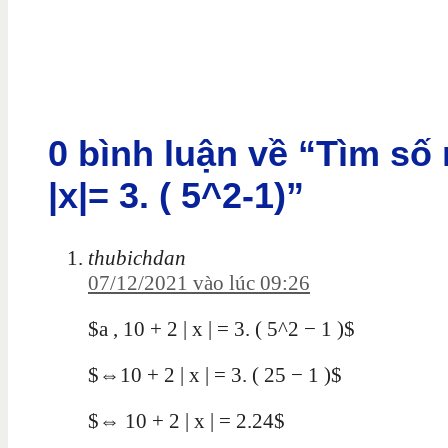
0 bình luận về “Tìm số 
|x|= 3. ( 5^2-1)”
thubichdan
07/12/2021 vào lúc 09:26
$a , 10 + 2 | x | = 3. ( 5^2 − 1 )$
$⇔10 + 2 | x | = 3. ( 25 − 1 )$
$⇔ 10 + 2 | x | = 2.24$