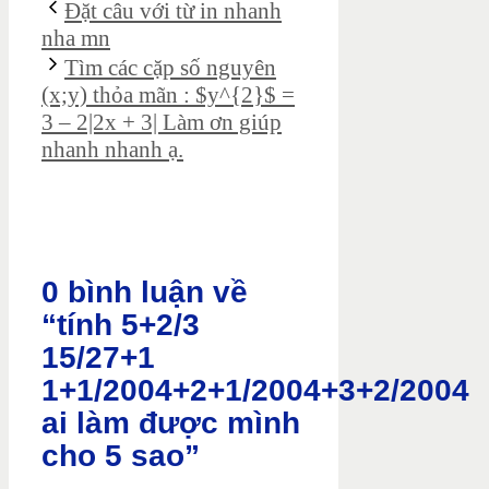
Đặt câu với từ in nhanh
nha mn
Tìm các cặp số nguyên
(x;y) thỏa mãn : $y^{2}$ =
3 – 2|2x + 3| Làm ơn giúp
nhanh nhanh ạ.
0 bình luận về
“tính 5+2/3
15/27+1
1+1/2004+2+1/2004+3+2/2004
ai làm được mình
cho 5 sao”