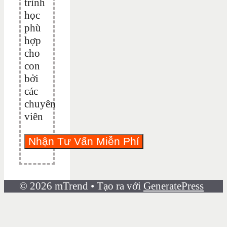
trình
học
phù
hợp
cho
con
bởi
các
chuyên
viên
© 2026 mTrend
• Tạo ra với
GeneratePress