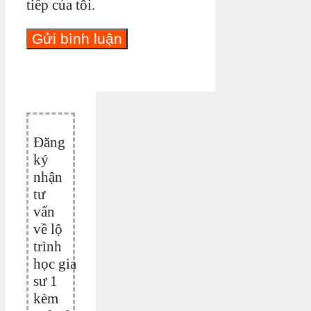
tiếp của tôi.
Đăng
ký
nhận
tư
vấn
về lộ
trình
học gia
sư 1
kèm