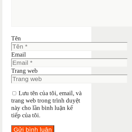
Tên
Email
Trang web
Lưu tên của tôi, email, và
trang web trong trình duyệt
này cho lần bình luận kế
tiếp của tôi.