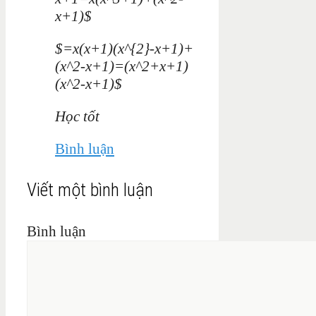
x+1)$
$=x(x+1)(x^{2}-x+1)+
(x^2-x+1)=(x^2+x+1)
(x^2-x+1)$
Học tốt
Bình luận
Viết một bình luận
Bình luận