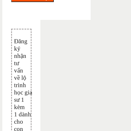
Đăng
ký
nhận
tư
vấn
về lộ
trình
học gia
sư 1
kèm
1 dành
cho
con