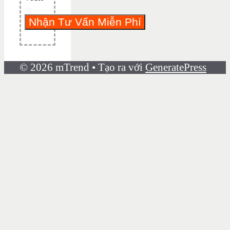
© 2026 mTrend
• Tạo ra với
GeneratePress