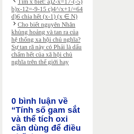
Tìm x biết: a)2-x=17-(-5)
b)x-12=-9-15 c)4^/x+1/=64
d)6 chia hết (x-1) (x ∈ N)
Cho biết nguyên Nhân
khủng hoảng và tan ra của
hệ thống xa hội chủ nghĩa?
Sự tan rã này có Phải là dấu
chấm hết của xã hội chủ
nghĩa trên thế giới hay
0 bình luận về
“Tính số gam sắt
và thể tích oxi
cần dùng để điều