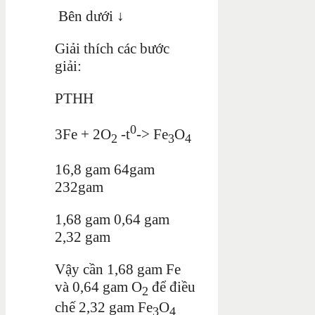
Bên dưới ↓
Giải thích các bước
giải:
PTHH
0
3Fe + 2O
-t
-> Fe
O
2
3
4
16,8 gam 64gam
232gam
1,68 gam 0,64 gam
2,32 gam
Vậy cần 1,68 gam Fe
và 0,64 gam O
để điều
2
chế 2,32 gam Fe
O
3
4