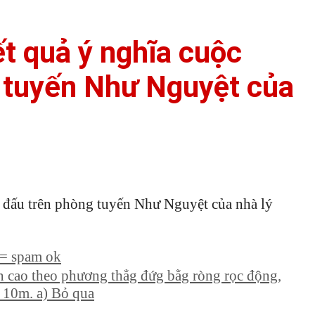
ết quả ý nghĩa cuộc
 tuyến Như Nguyệt của
n đấu trên phòng tuyến Như Nguyệt của nhà lý
 = spam ok
n cao theo phương thẳg đứg bằg ròng rọc động,
à 10m. a) Bỏ qua