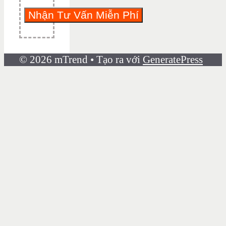
© 2026 mTrend
• Tạo ra với
GeneratePress