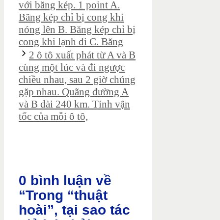
với băng kép. 1 point A.
Băng kép chỉ bị cong khi
nóng lên B. Băng kép chỉ bị
cong khi lạnh đi C. Băng
2 ô tô xuất phát từ A và B
cùng một lúc và đi ngược
chiều nhau, sau 2 giờ chúng
gặp nhau. Quãng đường A
và B dài 240 km. Tính vận
tốc của mỗi ô tô,
0 bình luận về
“Trong “thuật
hoài”, tại sao tác