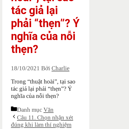
tác giả lại
phải “thẹn”? Ý
nghĩa của nỗi
thẹn?
18/10/2021
Bởi
Charlie
Trong “thuật hoài”, tại sao
tác giả lại phải “thẹn”? Ý
nghĩa của nỗi thẹn?
Danh mục
Văn
Câu 11. Chọn nhận xét
đúng khi làm thí nghiệm