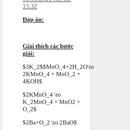
15:32
Đáp án:
Giải thích các bước
giải:
$3K_2$$MnO_4+2H_2O\to
2KMnO_4 + MnO_2 +
4KOH$
$2KMnO_4 \to
K_2MnO_4 + MnO2 +
O_2$
$2Ba+O_2 \to 2BaO$