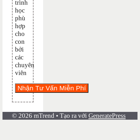
trình
học
phù
hợp
cho
con
bởi
các
chuyên
viên
© 2026 mTrend
• Tạo ra với
GeneratePress