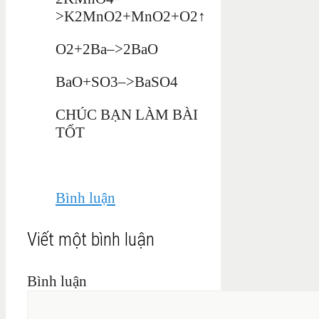
>K2MnO2+MnO2+O2↑
O2+2Ba–>2BaO
BaO+SO3–>BaSO4
CHÚC BẠN LÀM BÀI
TỐT
Bình luận
Viết một bình luận
Bình luận