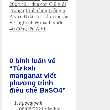
2004 có 1 đứa con C 8 tuổi
,trong qtrinh chung sống a
A và c B đã có 1 khối tài sản
+ 1 ngôi nhà+ mảnh vườn
4tỉ đứng tên A +1
0 bình luận về
“Từ kali
manganat viết
phương trình
điều chế BaSO4”
ngocquynh
08/08/2021 vào lúc