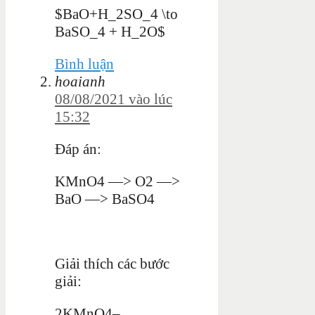
$BaO+H_2SO_4 \to
BaSO_4 + H_2O$
Bình luận
hoaianh
08/08/2021 vào lúc
15:32
Đáp án:
KMnO4 —> O2 —>
BaO —> BaSO4
Giải thích các bước
giải:
2KMnO4–