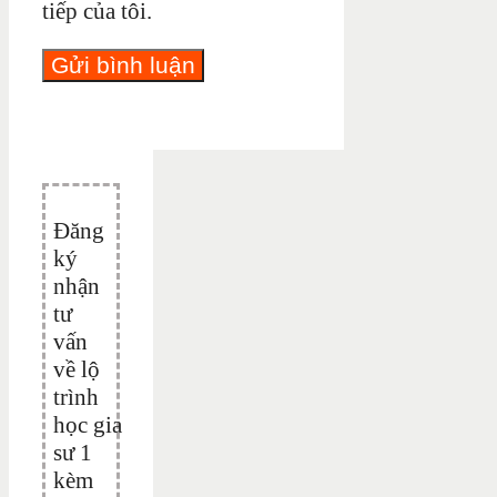
tiếp của tôi.
Đăng
ký
nhận
tư
vấn
về lộ
trình
học gia
sư 1
kèm