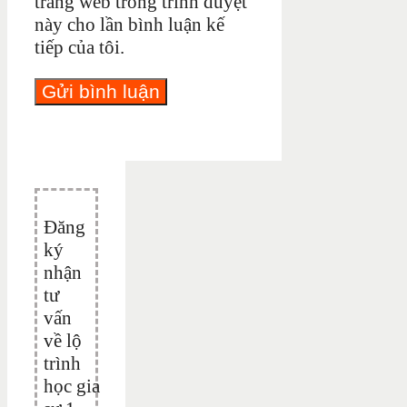
trang web trong trình duyệt
này cho lần bình luận kế
tiếp của tôi.
Đăng
ký
nhận
tư
vấn
về lộ
trình
học gia