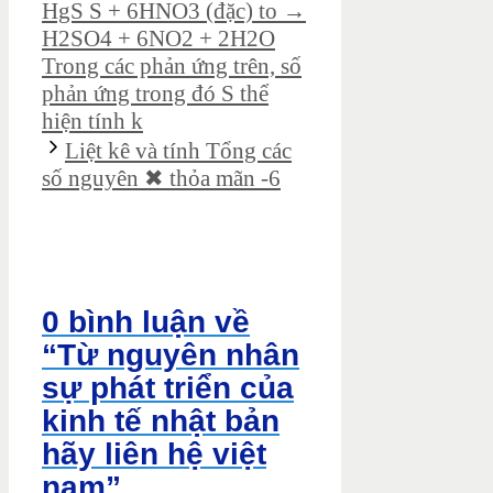
HgS S + 6HNO3 (đặc) to →
H2SO4 + 6NO2 + 2H2O
Trong các phản ứng trên, số
phản ứng trong đó S thể
hiện tính k
Liệt kê và tính Tổng các
số nguyên ✖ thỏa mãn -6
0 bình luận về
“Từ nguyên nhân
sự phát triển của
kinh tế nhật bản
hãy liên hệ việt
nam”