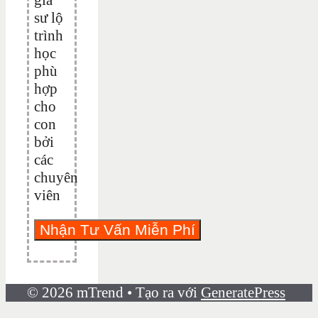
sư lộ
trình
học
phù
hợp
cho
con
bởi
các
chuyên
viên
© 2026 mTrend
• Tạo ra với
GeneratePress