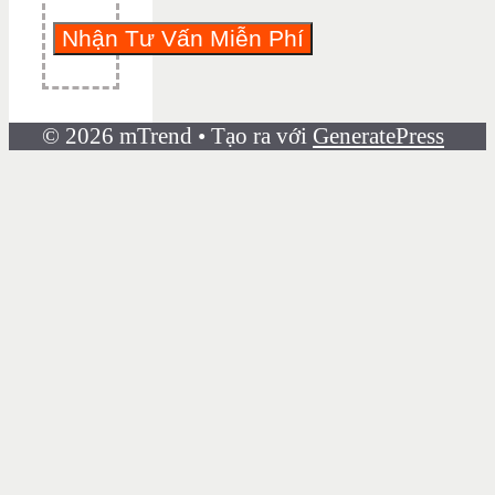
© 2026 mTrend
• Tạo ra với
GeneratePress