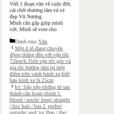
Viết 1 đoạn văn về cuộc đời,
cái chết thương tâm và vẻ
đẹp Vũ Nương
Mình cần gấp giúp mình
với. Mình sẽ vote cho
Danh mục
Văn
Một ô tô đang chuyển
động thẳng đều với vận tốc
72km/h.Tính vận tốc góc và
gia tốc hướng tâm tại một
điểm trên vành bánh xe,biết
bán kính xe là 25cm
b1: Sắp xếp những từ sau
thành câu hoàn chỉnh 1.
blond / uncle/ long/ straight
/ his/ hair / has 2. prefer/
outside/ and/ to/ Bao / the/