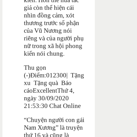
giả còn thể hiện cái
nhìn đồng cảm, xót
thương trước số phận
của Vũ Nương nói
riêng và của người phụ
nữ trong xã hội phong
kiến nói chung.
Thu gọn
(-)
Điểm:
0
1
2
3
0
0
|
Tặng
xu
Tặng quà
Báo
cáoExcellentThứ 4,
ngày 30/09/2020
21:53:30
Chat Online
“Chuyện người con gái
Nam Xương” là truyện
thứ 16 và cũng là