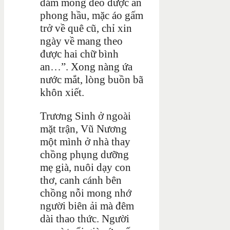
dám mong đeo được ấn
phong hầu, mặc áo gấm
trở về quê cũ, chỉ xin
ngày về mang theo
được hai chữ bình
an…”. Xong nàng ứa
nước mắt, lòng buồn bã
khôn xiết.
Trương Sinh ở ngoài
mặt trận, Vũ Nương
một mình ở nhà thay
chồng phụng dưỡng
mẹ già, nuôi dạy con
thơ, canh cánh bên
chồng nỗi mong nhớ
người biên ải mà đêm
dài thao thức. Người