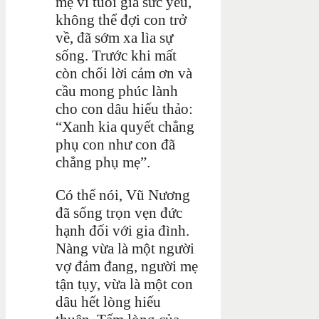
mẹ vì tuổi già sức yếu,
không thể đợi con trở
về, đã sớm xa lìa sự
sống. Trước khi mất
còn chối lời cảm ơn và
cầu mong phúc lành
cho con dâu hiếu thảo:
“Xanh kia quyết chẳng
phụ con như con đã
chẳng phụ mẹ”.
Có thể nói, Vũ Nương
đã sống trọn vẹn đức
hạnh đối với gia đình.
Nàng vừa là một người
vợ đảm đang, người mẹ
tận tụy, vừa là một con
dâu hết lòng hiếu