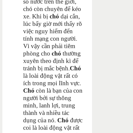
số nước trên thế giới,
chó còn chuyên để kéo
xe. Khi bị
chó
dại cắn,
lúc bấy giờ mới thấy rõ
việc nguy hiểm đến
tính mạng con người.
Vì vậy cần phải tiêm
phòng cho
chó
thường
xuyên theo định kì để
tránh bị mắc bệnh.
Chó
là loài động vật rất có
ích trong mọi lĩnh vực.
Chó
còn là bạn của con
người bởi sự thông
minh, lanh lợi, trung
thành và nhiều tác
dụng của nó.
Chó
được
coi là loài động vật rất