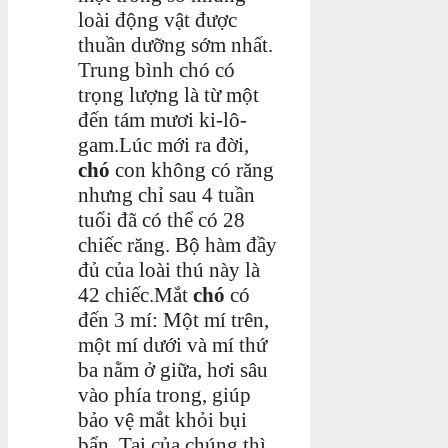
loài động vật được
thuần dưỡng sớm nhất.
Trung bình chó có
trọng lượng là từ một
đến tám mươi ki-lô-
gam.Lúc mới ra đời,
chó
con không có răng
nhưng chỉ sau 4 tuần
tuổi đã có thể có 28
chiếc răng. Bộ hàm đầy
đủ của loài thú này là
42 chiếc.Mắt
chó
có
đến 3 mí: Một mí trên,
một mí dưới và mí thứ
ba nằm ở giữa, hơi sâu
vào phía trong, giúp
bảo vệ mắt khỏi bụi
bẩn. Tai của chúng thì