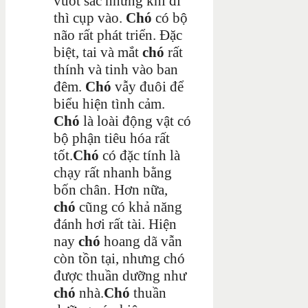
vuốt sắc nhưng khi đi
thì cụp vào.
Chó
có bộ
não rất phát triển. Đặc
biệt, tai và mắt
chó
rất
thính và tinh vào ban
đêm.
Chó
vẫy đuôi để
biểu hiện tình cảm.
Chó
là loài động vật có
bộ phận tiêu hóa rất
tốt.
Chó
có đặc tính là
chạy rất nhanh bằng
bốn chân. Hơn nữa,
chó
cũng có khả năng
đánh hơi rất tài. Hiện
nay
chó
hoang dã vẫn
còn tồn tại, nhưng chó
được thuần dưỡng như
chó
nhà.
Chó
thuần