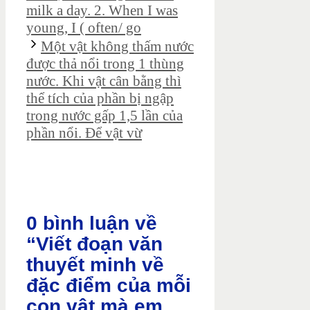
milk a day. 2. When I was
young, I ( often/ go
Một vật không thấm nước
được thả nổi trong 1 thùng
nước. Khi vật cân bằng thì
thể tích của phần bị ngập
trong nước gấp 1,5 lần của
phần nổi. Để vật vừ
0 bình luận về
“Viết đoạn văn
thuyết minh về
đặc điểm của mỗi
con vật mà em