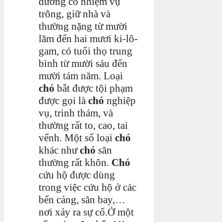
dưỡng có nhiệm vụ
trông, giữ nhà và
thường nặng từ mười
lăm đến hai mươi ki-lô-
gam, có tuổi thọ trung
bình từ mười sáu đến
mười tám năm. Loại
chó
bắt được tội phạm
được gọi là
chó
nghiệp
vụ, trinh thám, và
thường rất to, cao, tai
vểnh. Một số loại
chó
khác như
chó
săn
thường rất khôn.
Chó
cứu hộ được dùng
trong việc cứu hộ ở các
bến cảng, sân bay,…
nơi xảy ra sự cố.Ở một