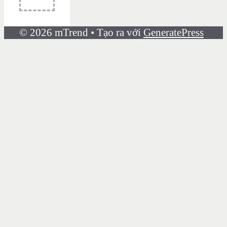
© 2026 mTrend
• Tạo ra với
GeneratePress