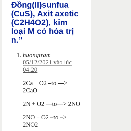
Đồng(II)sunfua
(CuS), Axit axetic
(C2H4O2), kim
loại M có hóa trị
n.”
huongtram
05/12/2021 vào lúc
04:20
2Ca + O2 –to —>
2CaO
2N + O2 —to—> 2NO
2NO + O2 –to –>
2NO2