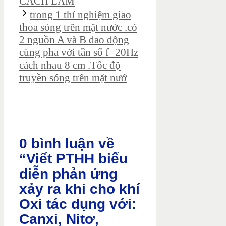
CÁCH LÀM
trong 1 thí nghiệm giao
thoa sóng trên mặt nước .có
2 nguồn A và B dao động
cùng pha với tần số f=20Hz
cách nhau 8 cm .Tốc độ
truyền sóng trên mặt nướ
0 bình luận về
“Viết PTHH biểu
diễn phản ứng
xảy ra khi cho khí
Oxi tác dụng với:
Canxi, Nitơ,