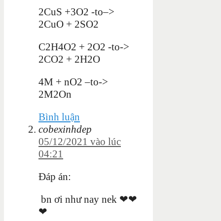
2CuS +3O2 -to–>
2CuO + 2SO2
C2H4O2 + 2O2 -to->
2CO2 + 2H2O
4M + nO2 –to->
2M2On
Bình luận
cobexinhdep
05/12/2021 vào lúc
04:21
Đáp án:
bn ơi như nay nek ❤❤
❤