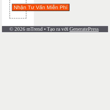
© 2026 mTrend
• Tạo ra với
GeneratePress