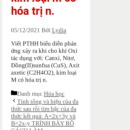
hóa trị n.
05/12/2021
Bởi
Lydia
Viết PTHH biểu diễn phản
ứng xảy ra khi cho khí Oxi
tác dụng với: Canxi, Nitơ,
Đồng(II)sunfua (CuS), Axit
axetic (C2H4O2), kim loại
M có hóa trị n.
Danh mục
Hóa học
Tính tổng và hiệu của đa
thức sau rồi tìm bậc của đa
thức kết quả: A=2x+3y và
B=2x-y TRÌNH BÀY RÕ