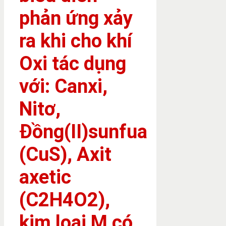
phản ứng xảy
ra khi cho khí
Oxi tác dụng
với: Canxi,
Nitơ,
Đồng(II)sunfua
(CuS), Axit
axetic
(C2H4O2),
kim loại M có