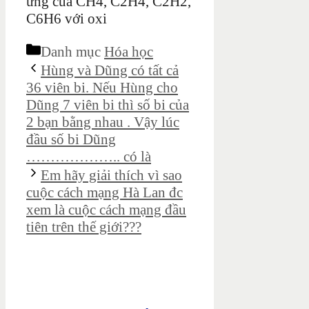
ứng của CH4, C2H4, C2H2,
C6H6 với oxi
Danh mục
Hóa học
Hùng và Dũng có tất cả
36 viên bi. Nếu Hùng cho
Dũng 7 viên bi thì số bi của
2 bạn bằng nhau . Vậy lúc
đầu số bi Dũng
……………….. có là
Em hãy giải thích vì sao
cuộc cách mạng Hà Lan đc
xem là cuộc cách mạng đầu
tiên trên thế giới???