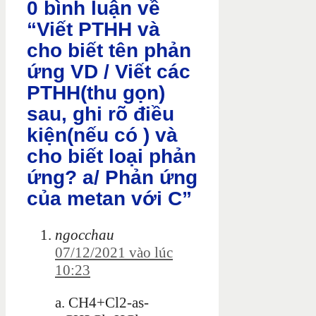
0 bình luận về
“Viết PTHH và
cho biết tên phản
ứng VD / Viết các
PTHH(thu gọn)
sau, ghi rõ điều
kiện(nếu có ) và
cho biết loại phản
ứng? a/ Phản ứng
của metan với C”
ngocchau
07/12/2021 vào lúc
10:23
a. CH4+Cl2-as-