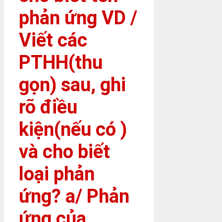
phản ứng VD /
Viết các
PTHH(thu
gọn) sau, ghi
rõ điều
kiện(nếu có )
và cho biết
loại phản
ứng? a/ Phản
ứng của