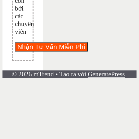
con
bởi
các
chuyên
viên
© 2026 mTrend
• Tạo ra với
GeneratePress