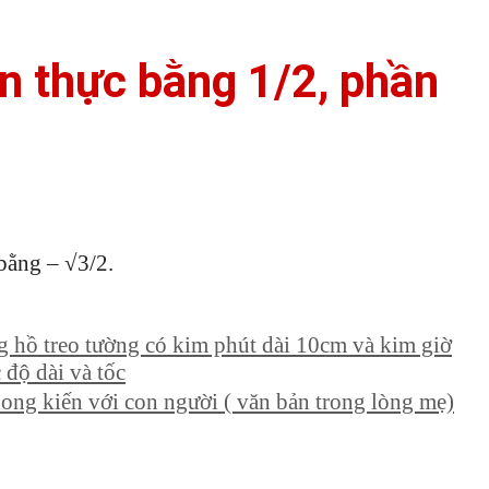
ần thực bằng 1/2, phần
bằng – √3/2.
 hồ treo tường có kim phút dài 10cm và kim giờ
 độ dài và tốc
hong kiến với con người ( văn bản trong lòng mẹ)