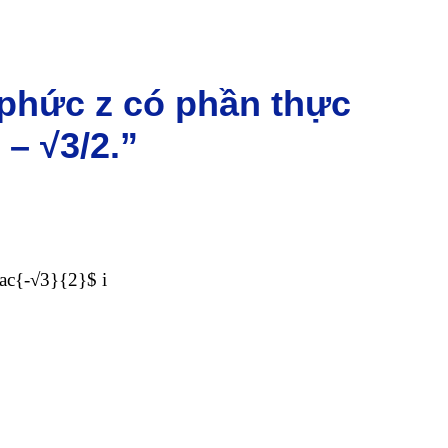
ố phức z có phần thực
– √3/2.”
rac{-√3}{2}$ i